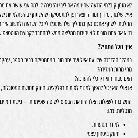
לא מזמן קיבלתי הודעה שחיממה את ליבי והזכירה לי למה אני עושה את מה
אייל שלמה, מדריך ומורה יוצא דופן למתמטיקה שהשתתף בהשתלמויות שלי,
החלטתי לשתף אתכם כאן בתהליך שלו שתוכלו לקבל השראה ולחשוב איך תו
וד"א אם אתם מורים ל 4 יחידות ממליצה ממש להתחבר לקבוצת הווטסאפ של אייל כי זה פשוט מכרה של זהב.
איך הכל התחיל?
במהלך ההדרכה שלי עם אייל ועם יתר מורי המתמטיקה בבית הספר, עסקנו
מהי מהות המדידה?
האם מבחן הוא רק כלי להערכה?
או אולי הוא יכול להפוך למנוף לפיתוח רפלקציה, חיזוק תחושת המסוגלות
התשובות לשאלות האלו היוו את הבסיס לשיטה שפיתחתי – גישת המיינד
מנטליות, כמו:
למידה מטעויות
חיזוק ביטחון עצמי